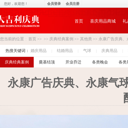
您好，
欢迎您！
会员登录
会员注册
首页
喜庆用品商城
礼
您当前的位置
:
首页
>>
>>
庆典经典案例
>>
其他类
>>
永康广告庆典、
热搜关键词：
婚庆用品
结婚用品
气球
庆典用品
|
|
|
|
庆典经典案例
奠基结顶
开业乔迁
各类晚会
各类
永康广告庆典、永康气