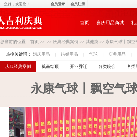
您好，
欢迎您！
会员登录
会员注册
首页
喜庆用品商城
礼
您当前的位置
:
首页
>>
>>
庆典经典案例
>>
其他类
>>
永康气球丨飘空
热搜关键词：
婚庆用品
结婚用品
气球
庆典用品
|
|
|
|
庆典经典案例
奠基结顶
开业乔迁
各类晚会
各类
永康气球丨飘空气