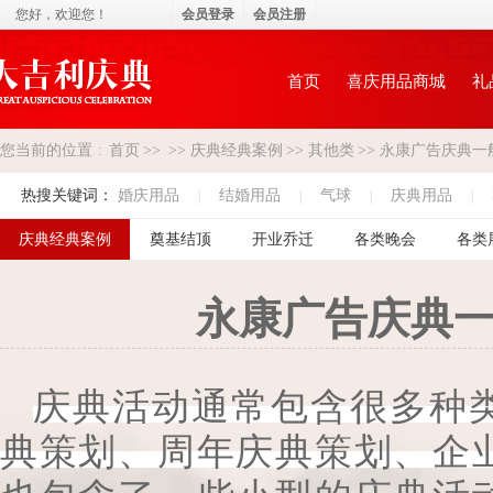
您好，
欢迎您！
会员登录
会员注册
首页
喜庆用品商城
礼
您当前的位置
:
首页
>>
>>
庆典经典案例
>>
其他类
>>
永康广告庆典一
热搜关键词：
婚庆用品
结婚用品
气球
庆典用品
|
|
|
|
庆典经典案例
奠基结顶
开业乔迁
各类晚会
各类
永康广告庆典
庆典活动通常包含很多种
典策划、周年庆典策划、企