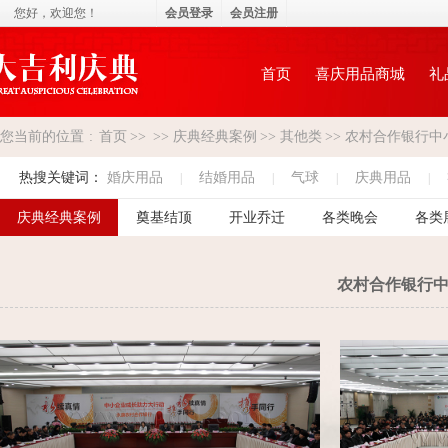
您好，
欢迎您！
会员登录
会员注册
首页
喜庆用品商城
礼
您当前的位置
:
首页
>>
>>
庆典经典案例
>>
其他类
>>
农村合作银行中
热搜关键词：
婚庆用品
结婚用品
气球
庆典用品
|
|
|
|
庆典经典案例
奠基结顶
开业乔迁
各类晚会
各类
农村合作银行